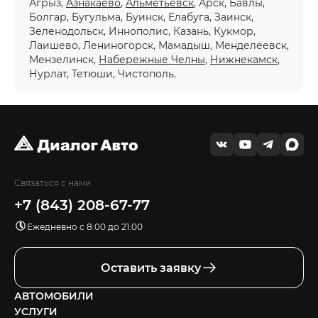
Агрыз,
Азнакаево
,
Альметьевск
, Арск, Бавлы,
Болгар, Бугульма, Буинск, Елабуга, Заинск,
Зеленодольск, Иннополис, Казань, Кукмор,
Лаишево, Лениногорск, Мамадыш, Менделеевск,
Мензелинск,
Набережные Челны
,
Нижнекамск
,
Нурлат, Тетюши, Чистополь.
Связаться с нами
+7 (843) 208-67-77
Ежедневно с 8:00 до 21:00
Оставить заявку
АВТОМОБИЛИ
УСЛУГИ