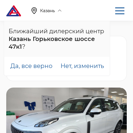
Казань
Ближайший дилерский центр
Главная
Каталог
Новые автомобили
001
Казань Горьковское шоссе
Nordcross 001 Ultra,
47к1
?
белый
Да, все верно
Нет, изменить
В наличии
Гарантия
Можно в кредит