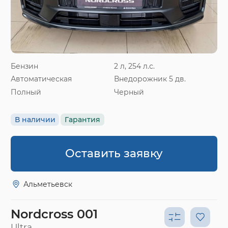
Бензин
2 л, 254 л.с.
Автоматическая
Внедорожник 5 дв.
Полный
Черный
В наличии
Гарантия
Оставить заявку
Альметьевск
Nordcross 001
Ultra