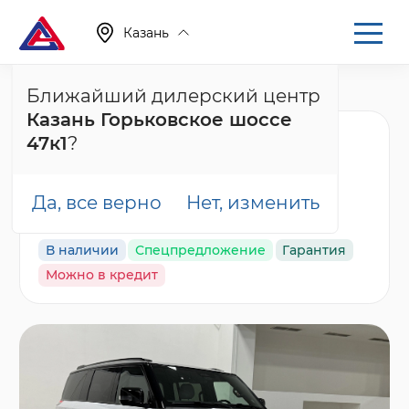
Казань
Ближайший дилерский центр
Главная
Каталог
Новые автомобили
01
Казань Горьковское шоссе
Rox 01 Семейная
47к1
?
Версия / Family
Edition, белый
Да, все верно
Нет, изменить
В наличии
Спецпредложение
Гарантия
Можно в кредит