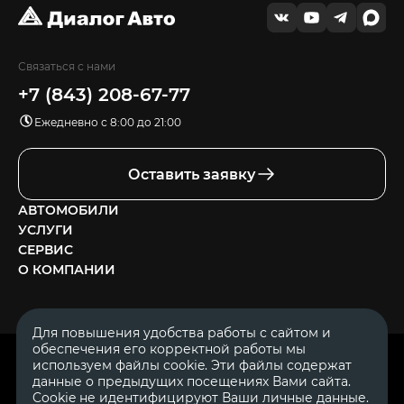
Связаться с нами
+7 (843) 208-67-77
Ежедневно с 8:00 до 21:00
Оставить заявку
АВТОМОБИЛИ
УСЛУГИ
СЕРВИС
О КОМПАНИИ
Для повышения удобства работы с сайтом и
обеспечения его корректной работы мы
ОГРН 1111644005153
используем файлы cookie. Эти файлы содержат
ИНН 1644062657
данные о предыдущих посещениях Вами сайта.
© 2007—2026 «Диалог Авто» — автосалон. Все права защищены.
Cookie не идентифицируют Ваши личные данные.