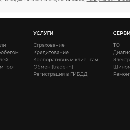
УСЛУГИ
СЕРВ
или
Страхование
ТО
робегом
Кредитование
Диагн
лей
Корпоративным клиентам
Элект
импорт
Обмен (trade-in)
Шином
Регистрация в ГИБДД
Ремон