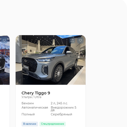
Chery Tiggo 9
Ультра / Ultra
Бензин
2 л, 245 л.с.
5
Автоматическая
Внедорожник 5
дв.
Полный
Серебряный
В наличии
Спецпредложение