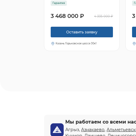
Гарантия
Г
3 468 000 ₽
3
4 335 000 ₽
Оставить заявку
Казань Горьковское шоссе 30к1
Мы работаем со всеми на
Агрыз,
Азнакаево
,
Альметьевск
Кукмор, Лаишево, Лениногорс