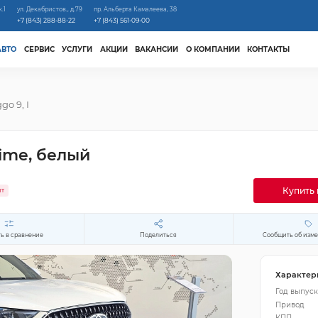
к.1
ул. Декабристов., д.79
пр. Альберта Камалеева, 38
+7 (843) 288-88-22
+7 (843) 561-09-00
АВТО
СЕРВИС
УСЛУГИ
АКЦИИ
ВАКАНСИИ
О КОМПАНИИ
КОНТАКТЫ
ggo 9, I
rime, белый
Купить 
ит
ь в сравнение
Поделиться
Сообщить об изм
Характер
Год выпуск
Привод
КПП