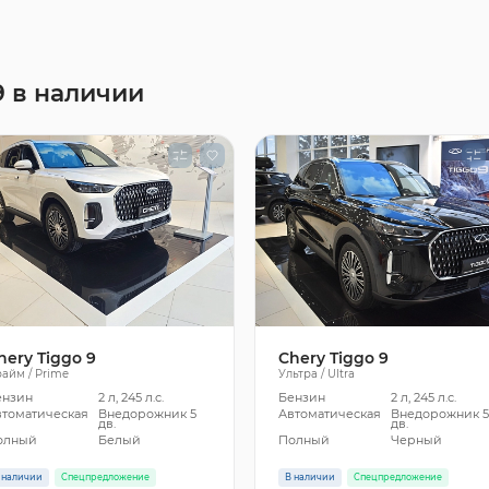
9 в наличии
hery Tiggo 9
Chery Tiggo 9
айм / Prime
Ультра / Ultra
ензин
2 л, 245 л.с.
Бензин
2 л, 245 л.с.
втоматическая
Внедорожник 5
Автоматическая
Внедорожник 
дв.
дв.
олный
Белый
Полный
Черный
 наличии
Спецпредложение
В наличии
Спецпредложение