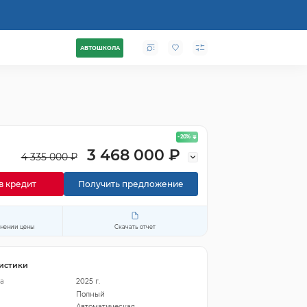
АВТОШКОЛА
- 20
%
3 468 000 ₽
4 335 000 ₽
в кредит
Получить предложение
енении цены
Скачать отчет
истики
а
2025 г.
Полный
Автоматическая