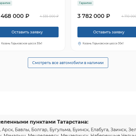
арантия
Гарантия
 468 000 ₽
3 782 000 ₽
4 335 000 ₽
4 710 00
Оставить заявку
Оставить заявку
Казань Горьковское шоссе 30к1
Казань Горьковское шоссе 30к1
Смотреть все автомобили в наличии
селенными пунктами Татарстана:
, Арск, Бавлы, Болгар, Бугульма, Буинск, Елабуга, Заинск, З
к, Мамадыш, Менделеевск, Мензелинск,
Набережные Челн