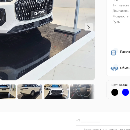
Тип кузова
Двигатель
Мощность
Руль
Рассч
Обмен
Цвет:
Белый
Нажимая на кнопку, вы да