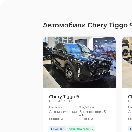
Автомобили Chery Tiggo 
Chery Tiggo 9
C
Прайм / Prime
Пр
Бензин
2 л, 245 л.с.
Б
Автоматическая
Внедорожник 5
А
дв.
Полный
Черный
П
В наличии
Спецпредложение
В