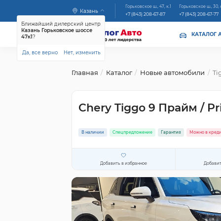
Горьковское ш., 47, к.1
Горьковское ш., 30, 
Казань
+7 (843) 208-67-87
+7 (843) 208-67-77
Ближайший дилерский центр
Казань Горьковское шоссе
КАТАЛОГ 
47к1
?
Да, все верно
Нет, изменить
Главная
Каталог
Новые автомобили
Ti
Chery Tiggo 9 Прайм / P
В наличии
Спецпредложение
Гарантия
Можно в кред
Добавить в избранное
Добавит