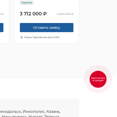
Гарантия
3 712 000 ₽
0 ₽
4 640 000 ₽
Оставить заявку
Казань Горьковское шоссе 30к1
Рассчитать
в кредит
еленодольск, Иннополис, Казань,
ы
,
Нижнекамск
, Нурлат, Тетюши,