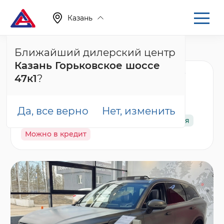
Казань
Ближайший дилерский центр
Главная
Каталог
Новые автомобили
Tiggo 9, I
Казань Горьковское шоссе
Chery Tiggo 9 Прайм /
47к1
?
Prime, серый
Да, все верно
Нет, изменить
В наличии
Спецпредложение
Гарантия
Можно в кредит