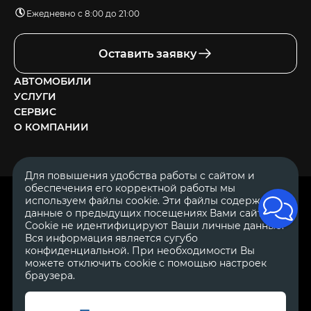
Ежедневно с 8:00 до 21:00
Оставить заявку
АВТОМОБИЛИ
УСЛУГИ
СЕРВИС
О КОМПАНИИ
Для повышения удобства работы с сайтом и
обеспечения его корректной работы мы
ОГРН 1111644005153
используем файлы cookie. Эти файлы содержат
ИНН 1644062657
данные о предыдущих посещениях Вами сайта.
© 2007—2026 «Диалог Авто» — автосалон. Все права защищены.
Cookie не идентифицируют Ваши личные данные.
Вся информация является сугубо
Обращаем Ваше внимание на то, что данный Интернет-сайт
носит исключительно информационный характер и ни при
конфиденциальной. При необходимости Вы
каких условиях не является публичной офертой, определяемой
можете отключить cookie с помощью настроек
положениями Статьи 437 Гражданского Кодекса Российской
браузера.
Федерации.
Для получения подробной информации о
стоимости автомобилей обращайтесь к менеджерам по
продажам автосалонов Диалог Авто. Для получения
информации о приобретении автомобилей в кредит,