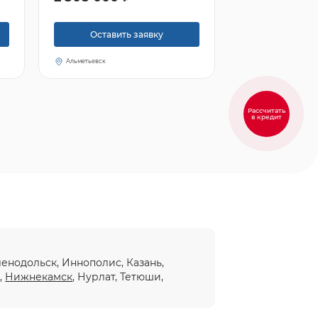
Оставить заявку
Альметьевск
Рассчитать
в кредит
еленодольск, Иннополис, Казань,
ы
,
Нижнекамск
, Нурлат, Тетюши,