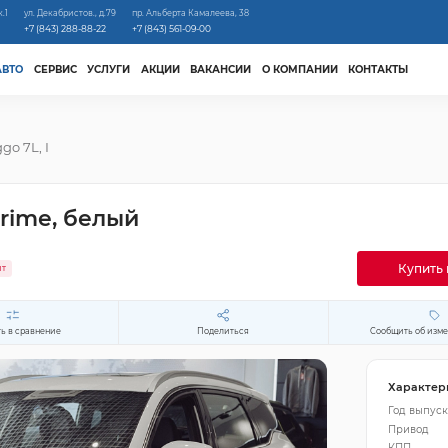
к.1
ул. Декабристов., д.79
пр. Альберта Камалеева, 38
+7 (843) 288-88-22
+7 (843) 561-09-00
АВТО
СЕРВИС
УСЛУГИ
АКЦИИ
ВАКАНСИИ
О КОМПАНИИ
КОНТАКТЫ
ggo 7L, I
Prime, белый
Купить 
ит
ь в сравнение
Поделиться
Сообщить об изм
Характер
Год выпуск
Привод
КПП