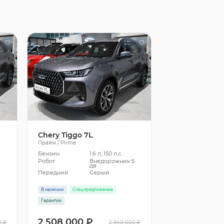
Chery Tiggo 7L
Прайм / Prime
Бензин
1.6 л, 150 л.с.
5
Робот
Внедорожник 5
дв.
Передний
Серый
В наличии
Спецпредложение
Гарантия
2 508 000 ₽
0 ₽
2 940 000 ₽