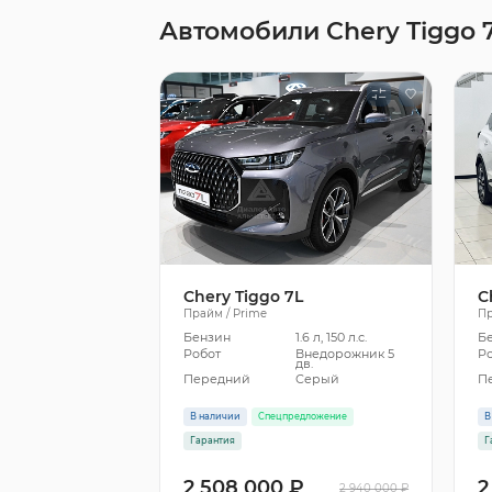
Автомобили Chery Tiggo 
Chery Tiggo 7L
C
Прайм / Prime
Пр
Бензин
1.6 л, 150 л.с.
Б
Робот
Внедорожник 5
Р
дв.
Передний
Серый
П
В наличии
Спецпредложение
В
Гарантия
Г
2 508 000 ₽
2
2 940 000 ₽