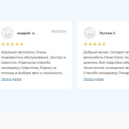
19.01.2024
андрей к.
Рустам С.
Хороший автосалон. Очень
Добрый вечер. Сегодня п
понравилось обслуживание , быстро и
автомобиль Haval Jolion, п
грамотно. Отдельное спасибо
доволен. Всё подробно об
менеджеру Шарипову Марату за
техническое оснащение ав
помощь в выборе авто и лояльность к
Спасибо менеджеру Ленару
клиентам. Покупкой довольны на все
Читать далее
Читать далее
100%