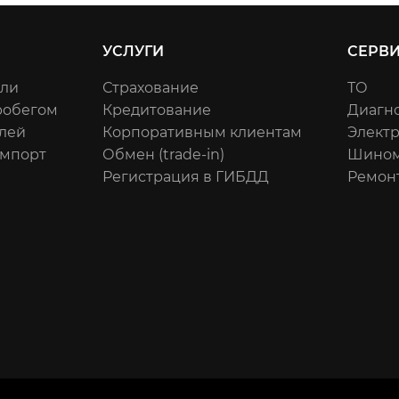
УСЛУГИ
СЕРВ
или
Страхование
ТО
робегом
Кредитование
Диагн
лей
Корпоративным клиентам
Элект
импорт
Обмен (trade-in)
Шином
Регистрация в ГИБДД
Ремон