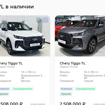
7L в наличии
hery Tiggo 7L
Chery Tiggo 7L
айм / Prime
Прайм / Prime
ензин
1.6 л, 150 л.с.
Бензин
1.6 л, 150 л.с.
обот
Внедорожник 5
Робот
Внедорожник 
дв.
дв.
ередний
Белый
Передний
Серый
 наличии
Спецпредложение
В наличии
Спецпредложение
арантия
Гарантия
 508 000 ₽
2 508 000 ₽
2 940 000 ₽
2 940 00