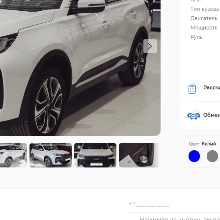
Тип кузова
Двигатель
Мощность
Руль
Рассч
Обмен
Цвет:
Белый
Нажимая на кнопку, вы да