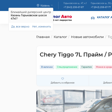
Горьковское ш., 47, к.1
Горьковское ш., 30, 
Казань
+7 (843) 208-67-87
+7 (843) 208-67-77
Ближайший дилерский центр
Казань Горьковское шоссе
КАТАЛОГ 
47к1
?
Да, все верно
Нет, изменить
Главная
Каталог
Новые автомобили
Ti
Chery Tiggo 7L Прайм / 
В наличии
Спецпредложение
Гарантия
Можно в кред
Добавить в избранное
Добавит