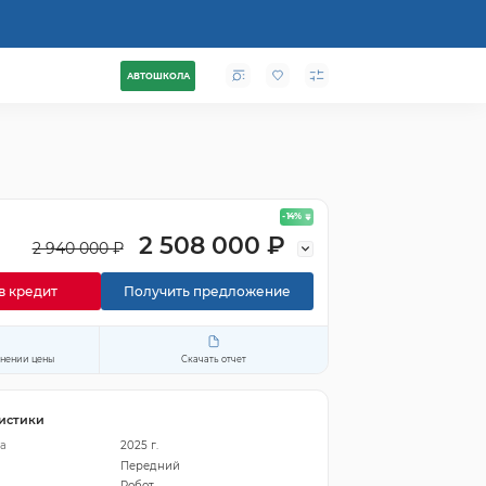
АВТОШКОЛА
- 14
%
2 508 000 ₽
2 940 000 ₽
в кредит
Получить предложение
енении цены
Скачать отчет
истики
а
2025 г.
Передний
Робот