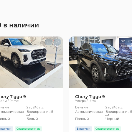
9 в наличии
hery Tiggo 9
Chery Tiggo 9
айм / Prime
Ультра / Ultra
ензин
2 л, 245 л.с.
Бензин
2 л, 245 л.с.
втоматическая
Внедорожник 5
Автоматическая
Внедорожник 
дв.
дв.
олный
Белый
Полный
Черный
 наличии
Спецпредложение
В наличии
Спецпредложение