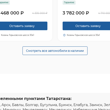
арантия
Гарантия
 468 000 ₽
3 782 000 ₽
4 335 000 ₽
4 710 00
Оставить заявку
Оставить заявку
Казань Горьковское шоссе 30к1
Казань Горьковское шоссе 30к1
Смотреть все автомобили в наличии
селенными пунктами Татарстана:
, Арск, Бавлы, Болгар, Бугульма, Буинск, Елабуга, Заинск, З
к, Мамадыш, Менделеевск, Мензелинск,
Набережные Челн