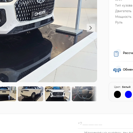
Тип кузова
Двигатель
Мощность
Руль
Рассч
Обмен
Цвет:
Белый
Нажимая на кнопку, вы да