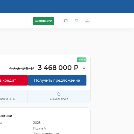
АВТОШКОЛА
- 20
%
3 468 000 ₽
4 335 000 ₽
в кредит
Получить предложение
енении цены
Скачать отчет
истики
а
2025 г.
Полный
Автоматическая