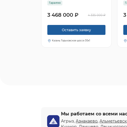
Гарантия
Г
3 468 000 ₽
3
4 335 000 ₽
Оставить заявку
Казань Горьковское шоссе 30к1
Мы работаем со всеми на
Агрыз,
Азнакаево
,
Альметьевск
Кукмор, Лаишево, Лениногорс