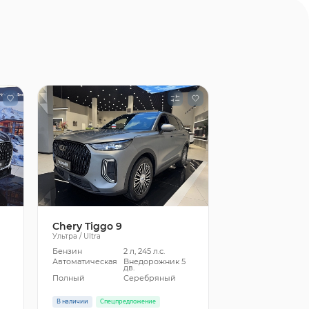
Chery Tiggo 9
Ультра / Ultra
Бензин
2 л, 245 л.с.
5
Автоматическая
Внедорожник 5
дв.
Полный
Серебряный
В наличии
Спецпредложение