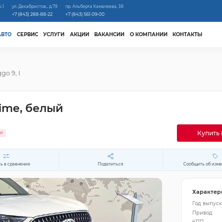
к.1
ул. Декабристов., д.79
пр. Альберта Камалеева, 38
+7 (843) 288-88-22
+7 (843) 561-09-00
АВТО
СЕРВИС
УСЛУГИ
АКЦИИ
ВАКАНСИИ
О КОМПАНИИ
КОНТАКТЫ
ggo 9, I
rime, белый
Купить 
ит
ь в сравнение
Поделиться
Сообщить об изм
Характер
Год выпуск
Привод
КПП