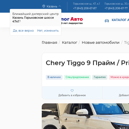
Горьковское ш., 47, к.1
Горьковское ш., 30, 
Казань
+7 (843) 208-67-87
+7 (843) 208-67-77
Ближайший дилерский центр
Казань Горьковское шоссе
КАТАЛОГ 
47к1
?
Да, все верно
Нет, изменить
Главная
Каталог
Новые автомобили
Ti
Chery Tiggo 9 Прайм / P
В наличии
Спецпредложение
Гарантия
Можно в кред
Добавить в избранное
Добавит