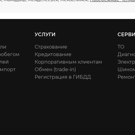
УСЛУГИ
СЕРВ
или
Страхование
ТО
робегом
Кредитование
Диагн
лей
Корпоративным клиентам
Элект
импорт
Обмен (trade-in)
Шином
Регистрация в ГИБДД
Ремон