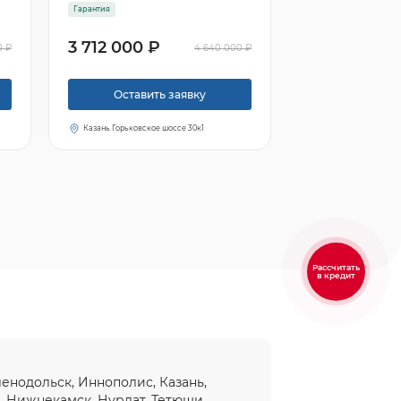
Гарантия
3 712 000 ₽
0 ₽
4 640 000 ₽
Оставить заявку
Казань Горьковское шоссе 30к1
Рассчитать
в кредит
еленодольск, Иннополис, Казань,
ы
,
Нижнекамск
, Нурлат, Тетюши,