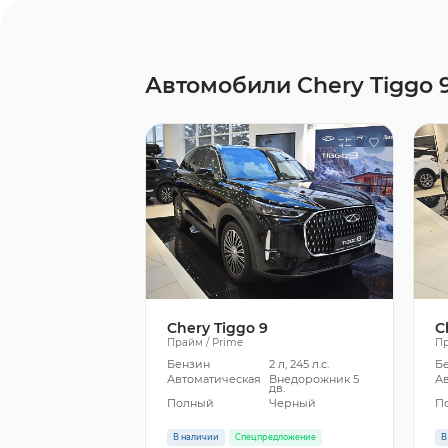
Автомобили Chery Tiggo 
Chery Tiggo 9
C
Прайм / Prime
Пр
Бензин
2 л, 245 л.с.
Б
Автоматическая
Внедорожник 5
А
дв.
Полный
Черный
П
В наличии
Спецпредложение
В