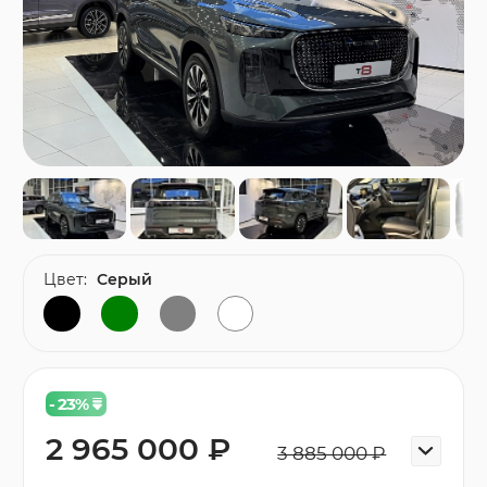
Цвет:
Серый
- 23
%
2 965 000 ₽
3 885 000 ₽