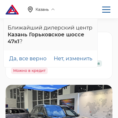
Казань
Ближайший дилерский центр
Главная
Каталог
Новые автомобили
T8
Казань Горьковское шоссе
Tenet T8 Ультра,
47к1
?
серый
Да, все верно
Нет, изменить
В наличии
Спецпредложение
Гарантия
Можно в кредит