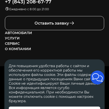
+7 (843) 208-67-77
Ежедневно с 8:00 до 21:00
Оставить заявку
АВТОМОБИЛИ
УСЛУГИ
СЕРВИС
О КОМПАНИИ
Для повышения удобства работы с сайтом и
обеспечения его корректной работы мы
ОГРН 1111644005153
используем файлы cookie. Эти файлы содержат
ИНН 1644062657
данные о предыдущих посещениях Вами сайта.
© 2007—2026 «Диалог Авто» — автосалон. Все права защищены.
Cookie не идентифицируют Ваши личные данные.
Вся информация является сугубо
Обращаем Ваше внимание на то, что данный Интернет-сайт
носит исключительно информационный характер и ни при
конфиденциальной. При необходимости Вы
каких условиях не является публичной офертой, определяемой
можете отключить cookie с помощью настроек
положениями Статьи 437 Гражданского Кодекса Российской
браузера.
Федерации.
Для получения подробной информации о
стоимости автомобилей обращайтесь к менеджерам по
продажам автосалонов Диалог Авто. Для получения