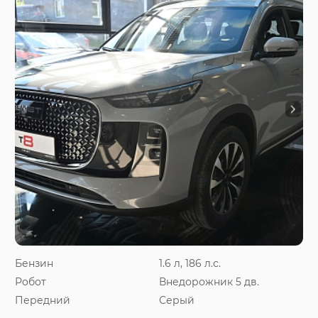
Бензин
1.6 л, 186 л.с.
Робот
Внедорожник 5 дв.
Передний
Серый