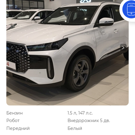
Бензин
1.5 л, 147 л.с.
Робот
Внедорожник 5 дв.
Передний
Белый