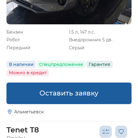
Бензин
1.5 л, 147 л.с.
Робот
Внедорожник 5 дв.
Передний
Серый
В наличии
Спецпредложение
Гарантия
Можно в кредит
Оставить заявку
Альметьевск
Tenet T8
Прайм