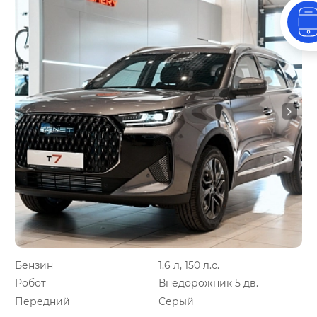
Бензин
1.6 л, 150 л.с.
Робот
Внедорожник 5 дв.
Передний
Серый