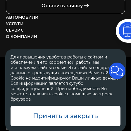
Оставить заявку
АВТОМОБИЛИ
УСЛУГИ
СЕРВИС
О КОМПАНИИ
Для повышения удобства работы с сайтом и
обеспечения его корректной работы мы
ОГРН 1111644005153
используем файлы cookie. Эти файлы содержат
ИНН 1644062657
данные о предыдущих посещениях Вами сайта.
© 2007—2026 «Диалог Авто» — автосалон. Все права защищены.
Cookie не идентифицируют Ваши личные данные.
Вся информация является сугубо
Обращаем Ваше внимание на то, что данный Интернет-сайт
носит исключительно информационный характер и ни при
конфиденциальной. При необходимости Вы
каких условиях не является публичной офертой, определяемой
можете отключить cookie с помощью настроек
положениями Статьи 437 Гражданского Кодекса Российской
браузера.
Федерации.
Для получения подробной информации о
стоимости автомобилей обращайтесь к менеджерам по
продажам автосалонов Диалог Авто. Для получения
информации о приобретении автомобилей в кредит,
Принять и закрыть
страховании, техническом обслуживании и ремонте
автомобилей, запасных частях, дополнительном оборудовании,
аксессуарах также обращайтесь к специалистам автосалонов
Диалог Авто.