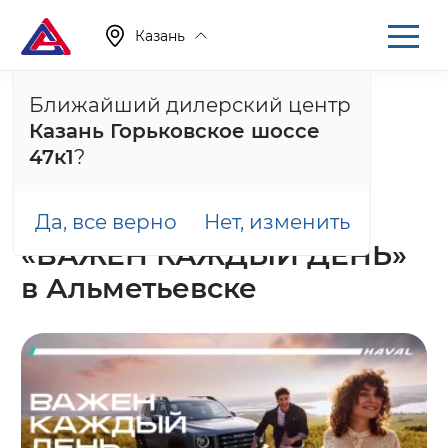
Казань
Ближайший дилерский центр
Главная
О компании
Новости
Казань Горьковское шоссе
БРЕНД-ДЕНЬ HAVAL «ВАЖЕН КАЖДЫЙ ДЕНЬ» в
Альметьевске
47к1
?
7 сентября 2023
БРЕНД-ДЕНЬ HAVAL
Да, все верно
Нет, изменить
«ВАЖЕН КАЖДЫЙ ДЕНЬ»
в Альметьевске