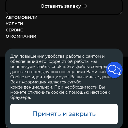
Оставить заявку
АВТОМОБИЛИ
УСЛУГИ
СЕРВИС
О КОМПАНИИ
Для повышения удобства работы с сайтом и
обеспечения его корректной работы мы
ОГРН 1111644005153
используем файлы cookie. Эти файлы содержат
ИНН 1644062657
данные о предыдущих посещениях Вами сайта.
© 2007—2026 «Диалог Авто» — автосалон. Все права защищены.
Cookie не идентифицируют Ваши личные данные.
Вся информация является сугубо
Обращаем Ваше внимание на то, что данный Интернет-сайт
носит исключительно информационный характер и ни при
конфиденциальной. При необходимости Вы
каких условиях не является публичной офертой, определяемой
можете отключить cookie с помощью настроек
положениями Статьи 437 Гражданского Кодекса Российской
браузера.
Федерации.
Для получения подробной информации о
стоимости автомобилей обращайтесь к менеджерам по
продажам автосалонов Диалог Авто. Для получения
информации о приобретении автомобилей в кредит,
Принять и закрыть
страховании, техническом обслуживании и ремонте
автомобилей, запасных частях, дополнительном оборудовании,
аксессуарах также обращайтесь к специалистам автосалонов
Диалог Авто.