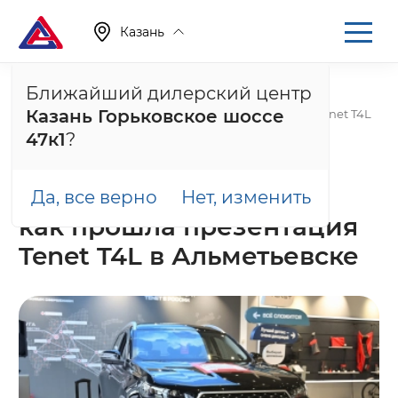
Казань
Ближайший дилерский центр
Главная
О компании
Новости
Казань Горьковское шоссе
Больше чем премьера: как прошла презентация Tenet T4L
в Альметьевске
47к1
?
29 июня 2026
Больше чем премьера:
Да, все верно
Нет, изменить
как прошла презентация
Tenet T4L в Альметьевске